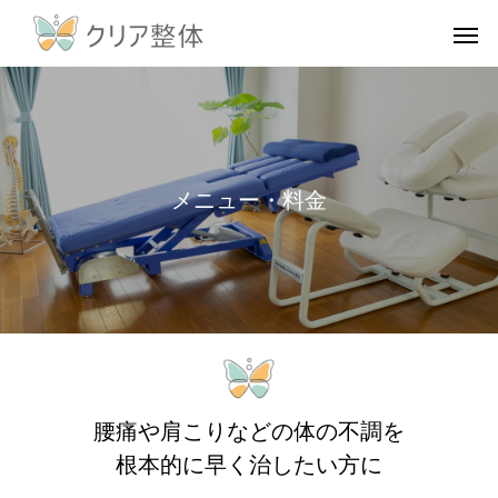
メ
ニ
ュ
ー
・
料
金
腰痛や肩こりなどの体の不調を
根本的に早く治したい方に