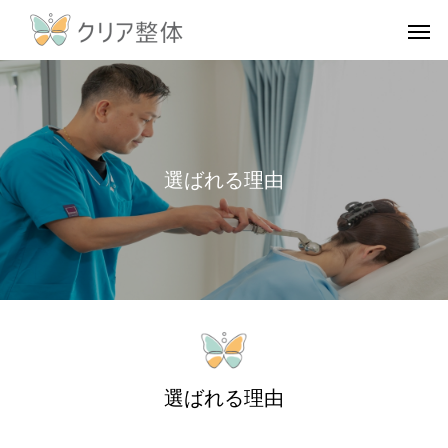
選
ば
れ
る
理
由
選ばれる理由