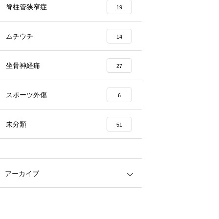
脊柱管狭窄症
19
ムチウチ
14
坐骨神経痛
27
スポーツ外傷
6
未分類
51
アーカイブ