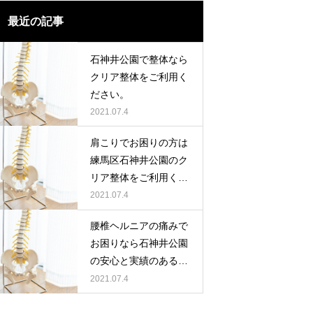
最近の記事
石神井公園で整体なら
クリア整体をご利用く
ださい。
2021.07.4
肩こりでお困りの方は
練馬区石神井公園のク
リア整体をご利用くだ
さい。
2021.07.4
腰椎ヘルニアの痛みで
お困りなら石神井公園
の安心と実績のあるク
リア整体
2021.07.4