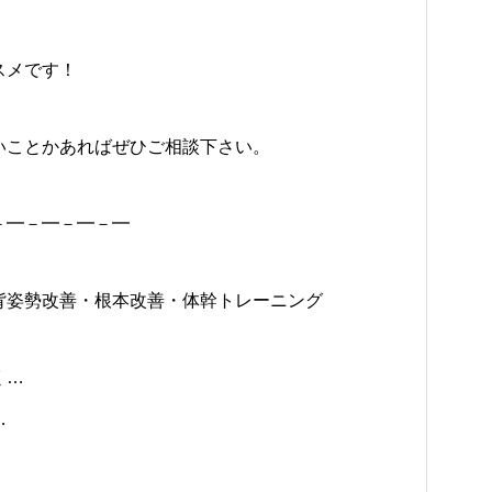
スメです！
いことかあればぜひご相談下さい。
－━－━－━－━
背姿勢改善・根本改善・体幹トレーニング
く…
…