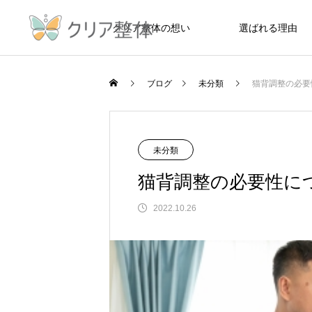
クリア整体の想い
選ばれる理由
/home/xs535064/clear-
ブログ
未分類
猫背調整の必要
Warning
content/themes/meets_tcd086/functions/
未分類
猫背調整の必要性に
2022.10.26