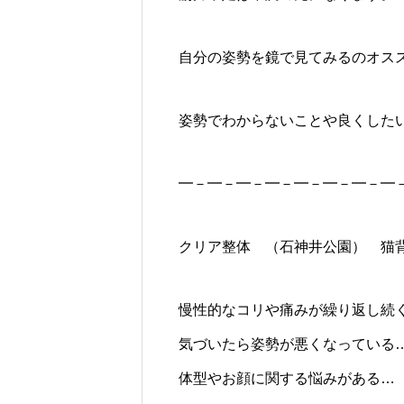
自分の姿勢を鏡で見てみるのオス
姿勢でわからないことや良くした
━－━－━－━－━－━－━－━
クリア整体 （石神井公園） 猫
慢性的なコリや痛みが繰り返し続
気づいたら姿勢が悪くなっている
体型やお顔に関する悩みがある…