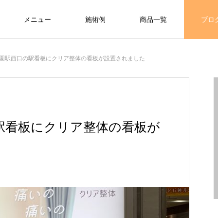
メニュー
施術例
商品一覧
ブロ
Warning
seitai101.com/public_html/wp-content/themes/meets_tcd086/func
園駅西口の駅看板にクリア整体の看板が設置されました
/home/xs535064/clear-seitai101.com/public_html/wp-
menu.php
54
駅看板にクリア整体の看板が