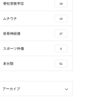
脊柱管狭窄症
19
ムチウチ
14
坐骨神経痛
27
スポーツ外傷
6
未分類
51
アーカイブ