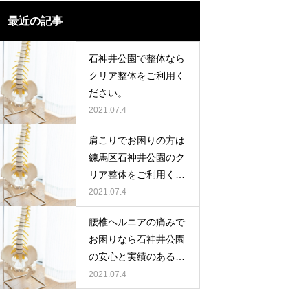
最近の記事
石神井公園で整体なら
クリア整体をご利用く
ださい。
2021.07.4
肩こりでお困りの方は
練馬区石神井公園のク
リア整体をご利用くだ
さい。
2021.07.4
腰椎ヘルニアの痛みで
お困りなら石神井公園
の安心と実績のあるク
リア整体
2021.07.4