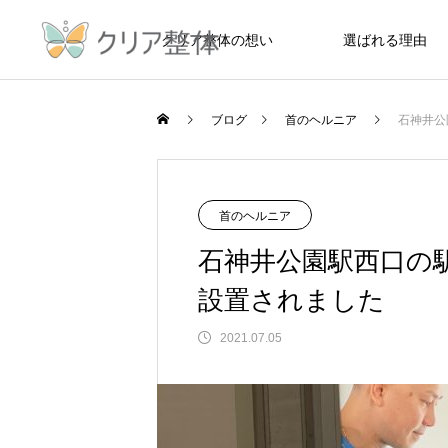
クリア整体の想い
選ばれる理由
/home/xs535064/clear-
ブログ
首のヘルニア
石神井公
Warning
content/themes/meets_tcd086/functions/
首のヘルニア
石神井公園駅西口の
設置されました
2021.07.05